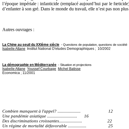
l’époque impériale : infanticide (remplacé aujourd’hui par le fœticide)
d’enfanter à son gré. Dans le monde du travail, elle n’est pas non plus
Autres ouvrages :
La Chine au seuil du XXIème siècle
-
Questions de population, questions de société
Isabelle Attane
Institut National D'etudes Demographiques ; 10/2002
La démographie en Méditerranée
-
Situation et projections
Isabelle Attane
Youssef Courbage
Michel Batisse
Economica ; 11/2001
Combien manquent à l'appel? .................... 12
Une pandémie asiatique .......................... 16
Des discriminations croissantes.................... 22
Un régime de mortalité défavorable ................ 25