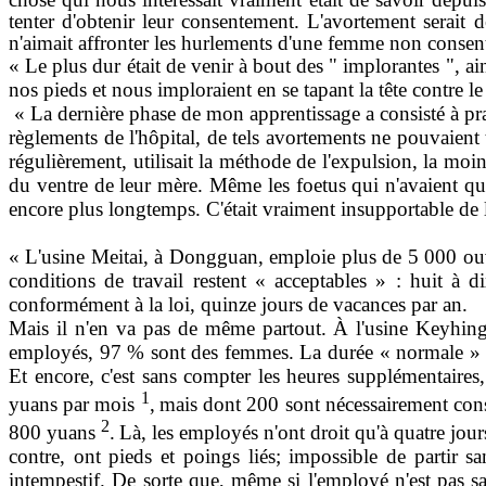
tenter d'obtenir leur consentement. L'avortement serait 
n'aimait affronter les hurlements d'une femme non consenta
« Le plus dur était de venir à bout des " implorantes ", ain
nos pieds et nous imploraient en se tapant la tête contre le
« La dernière phase de mon apprentissage a consisté à pra
règlements de l'hôpital, de tels avortements ne pou­vaient
régulièrement, utilisait la méthode de l'expulsion, la mo
du ventre de leur mère. Même les foetus qui n'avaient qu'u
encore plus longtemps. C'était vraiment insupportable de l
« L'usine Meitai, à Dongguan, emploie plus de 5 000 ouvr
conditions de travail restent « accep­tables » : huit à
conformément à la loi, quinze jours de vacances par an.
Mais il n'en va pas de même partout. À l'usine Keyhinge
employés, 97 % sont des femmes. La durée « normale » de 
Et encore, c'est sans compter les heures supplémentaires
1
yuans par mois
,
mais dont 200 sont nécessaire­ment consa
2
800 yuans
.
Là, les employés n'ont droit qu'à quatre jou
contre, ont pieds et poings liés; impossible de partir 
intempestif. De sorte que, même si l'employé n'est pas sat