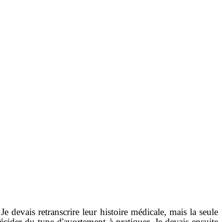
e devais retranscrire leur histoire médicale, mais la seule
écider du type d'avortement à pratiquer. Je devais ensuite