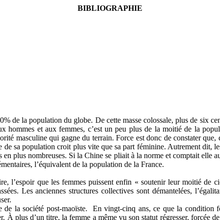
BIBLIOGRAPHIE
 20% de la population du globe. De cette masse colossale, plus de six ce
ux hommes et aux femmes, c’est un peu plus de la moitié de la popul
rité masculine qui gagne du terrain. Force est donc de constater que,
ne de sa population croit plus vite que sa part féminine. Autrement dit,
lus en plus nombreuses. Si la Chine se pliait à la norme et comptait elle
mentaires, l’équivalent de la population de la France.
 l’espoir que les femmes puissent enfin « soutenir leur moitié de ciel
ées. Les anciennes structures collectives sont démantelées, l’égalita
ser.
de la société post-maoïste. En vingt-cinq ans, ce que la condition f
 À plus d’un titre, la femme a même vu son statut régresser, forcée de 