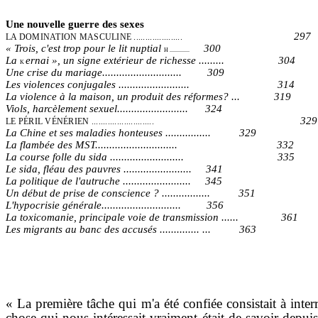
Une nouvelle guerre des sexes
297
LA DOMINATION MASCULINE .....................
« Trois, c'est trop pour le lit nuptial
300
H ..............
La
ernai », un signe extérieur de richesse ......... 304
K
Une crise du mariage............................ 309
Les violences conjugales ......................... 314
La violence à la maison, un produit des réformes? ... 319
Viols, harcèlement sexuel......................... 324
329
LE PÉRIL VÉNÉRIEN ...........................
La Chine et ses maladies honteuses ................ 329
La flambée des MST............................. 332
La course folle du sida .......................... 335
Le sida, fléau des pauvres ........................ 341
La politique de l'autruche ........................ 345
Un début de prise de conscience ? ................. 351
L'hypocrisie générale............................ 356
La toxicomanie, principale voie de transmission ...... 361
Les migrants au banc des accusés .............. ... 363
« La première tâche qui m'a été confiée consistait à inter
chose qui nous inté­ressait vraiment était de savoir depu