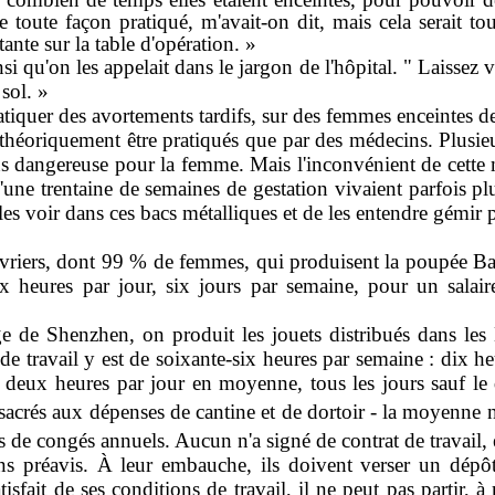
de toute façon pratiqué, m'avait-on dit, mais cela serait t
nte sur la table d'opération. »
si qu'on les appelait dans le jargon de l'hôpital. " Laissez vi
 sol. »
tiquer des avortements tardifs, sur des femmes enceintes d
 théoriquement être pratiqués que par des méde­cins. Plusieu
ins dangereuse pour la femme. Mais l'inconvénient de cette 
ne trentaine de semaines de gestation vivaient parfois plu­
es voir dans ces bacs métalliques et de les entendre gémir p
iers, dont 99 % de femmes, qui produisent la pou­pée Barb
 dix heures par jour, six jours par semaine, pour un sal
 de Shenzhen, on produit les jouets distri­bués dans les
travail y est de soixante-six heures par semaine : dix he
, deux heures par jour en moyenne, tous les jours sauf le 
crés aux dépenses de cantine et de dortoir - la moyenne nat
rs de congés annuels. Aucun n'a signé de contrat de travail
sans préavis. À leur embauche, ils doivent verser un dép
isfait de ses conditions de travail, il ne peut pas partir,