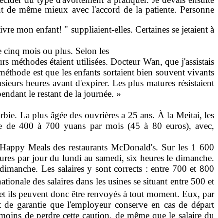
out de même mieux avec l'accord de la patiente. Per­sonne
vre mon enfant! " sup­pliaient-elles. Certaines se jetaient à
e cinq mois ou plus. Selon les
rs méthodes étaient utilisées. Docteur Wan, que j'assistais
méthode est que les enfants sortaient bien souvent vivants
sieurs heures avant d'expirer. Les plus matures résistaient
endant le restant de la journée. »
ie. La plus âgée des ouvrières a 25 ans. À la Meitai, les
aire de 400 à 700 yuans par mois (45 à 80 euros), avec,
 Happy Meals des restaurants McDo­nald's. Sur les 1 600
ures par jour du lundi au samedi, six heures le dimanche.
dimanche. Les salaires y sont corrects : entre 700 et 800
ionale des salaires dans les usines se situant entre 500 et
, et ils peuvent donc être renvoyés à tout moment. Eux, par
ôt de garantie que l'employeur conserve en cas de départ
 à moins de perdre cette caution, de même que le salaire du