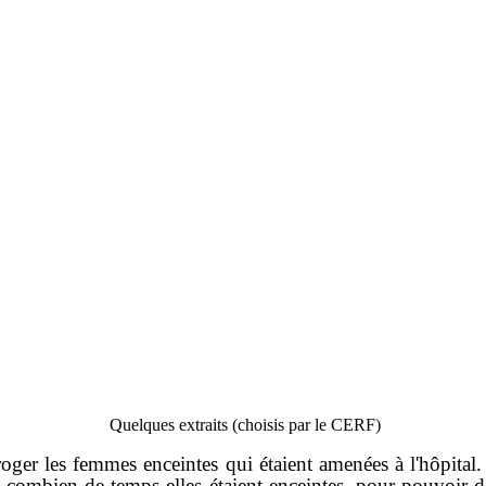
Quelques extraits (choisis par le CERF)
roger les femmes enceintes qui étaient amenées à l'hôpital. J
is combien de temps elles étaient enceintes, pour pouvoir d