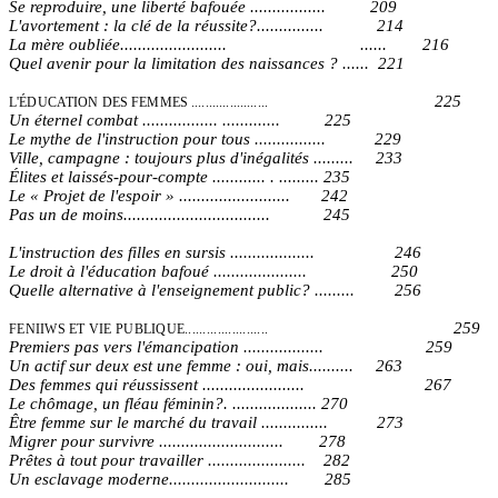
Se reproduire, une liberté bafouée ................. 209
L'avortement : la clé de la réussite?............... 214
La mère oubliée........................ ...... 216
Quel avenir pour la limitation des naissances ? ...... 221
225
L'ÉDUCATION DES FEMMES ......................
Un éternel combat ................. ............. 225
Le mythe de l'instruction pour tous ................ 229
Ville, campagne : toujours plus d'inégalités ......... 233
Élites et laissés-pour-compte ............ . ......... 235
Le « Projet de l'espoir » ......................... 242
Pas un de moins................................. 245
L'instruction des filles en sursis ................... 246
Le droit à l'éducation bafoué ..................... 250
Quelle alternative à l'enseignement public? ......... 256
259
FENIIWS ET VIE PUBLIQUE.......................
Premiers pas vers l'émancipation .................. 259
Un actif sur deux est une femme : oui, mais.......... 263
Des femmes qui réussissent ....................... 267
Le chômage, un fléau féminin?. ................... 270
Être femme sur le marché du travail ............... 273
Migrer pour survivre ............................ 278
Prêtes à tout pour travailler ...................... 282
Un esclavage moderne........................... 285