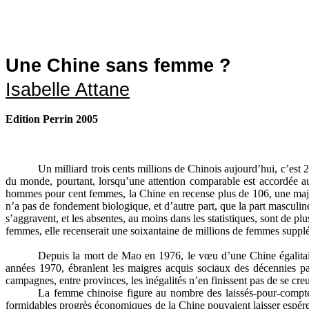
Une Chine sans femme ?
Isabelle Attane
Edition Perrin 2005
Un milliard trois cents millions de Chinois aujourd’hui, c’est
du monde, pourtant, lorsqu’une attention comparable est accordée a
hommes pour cent femmes, la Chine en recense plus de 106, une majo
n’a pas de fondement biologique, et d’autre part, que la part masculi
s’aggravent, et les absentes, au moins dans les statistiques, sont de p
femmes, elle recenserait une soixantaine de millions de femmes supplé
Depuis la mort de Mao en 1976, le vœu d’une Chine égalitaire,
années 1970, ébranlent les maigres acquis sociaux des décennies pass
campagnes, entre provinces, les inégalités n’en finissent pas de se creu
La femme chinoise figure au nombre des laissés-pour-compte 
formidables progrès économiques de la Chine pouvaient laisser espérer.