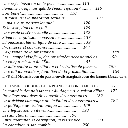
Une reféminisation de la femme ................... 113
Féminité : oui, mais
de l'émancipation? ........ 116
quid
Sois belle!..................................... 118
En route vers la libération sexuelle ................ 123
... mais la route sera longue! ..................... 126
Et le sexe, dans tout ça ? ......................... 129
Une vraie misère sexuelle ........................ 132
Stimuler la puissance masculine ................... 137
L'homosexualité en ligne de mire .................. 139
Prostituées et courtisanes......................... 144
L'explosion de la prostitution .................... 148
Les « sanpei xiaojie », des prostituées occasionnelles. . 150
La compromission de l'État....................... 155
La lutte contre la prostitution et les trafics de femmes. 159
Le « toit du monde », haut lieu de la prostitution ..... 164
Hommes et f
LIVRE III
Modernisation du pays, nouvelle marginalisation des femmes
177
LA FEMME : L'OUBLIÉE DE LA PLANIFICATION FAMILIALE
Le contrôle des naissances : du dogme à la raison d'État 177
Premières tentatives de contrôle des naissances ...... 182
La troisième campagne de limitation des naissances .. 187
La politique de l'enfant unique .................... 189
Une législation en devenir........................ 193
Les sanctions................................... 196
Entre coercition et corruption, la résistance ......... 199
La coercition à son comble ....................... 206