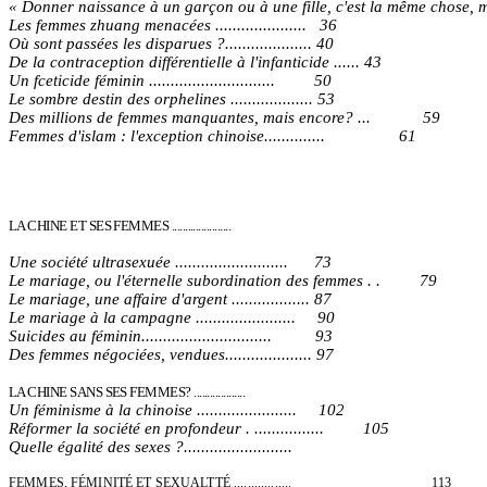
« Donner naissance à un garçon ou à une fille, c'est la même chose
Les femmes zhuang menacées ..................... 36
Où sont passées les disparues ?.................... 40
De la contraception différentielle à l'infanticide ...... 43
Un fceticide féminin ............................. 50
Le sombre destin des orphelines ................... 53
Des millions de femmes manquantes, mais encore? ... 59
Femmes d'islam : l'exception chinoise.............. 61
LA CHINE ET SES FEMMES ....................
Une société ultrasexuée .......................... 73
Le mariage, ou l'éternelle subordination des femmes . . 79
Le mariage, une affaire d'argent .................. 87
Le mariage à la campagne ....................... 90
Suicides au féminin.............................. 93
Des femmes négociées, vendues.................... 97
LA CHINE SANS SES FEMMES? .................
Un féminisme à la chinoise ....................... 102
Réformer la société en profondeur . ................ 105
Quelle égalité des sexes ?.........................
FEMMES, FÉMINITÉ ET SEXUALTTÉ ................. 113