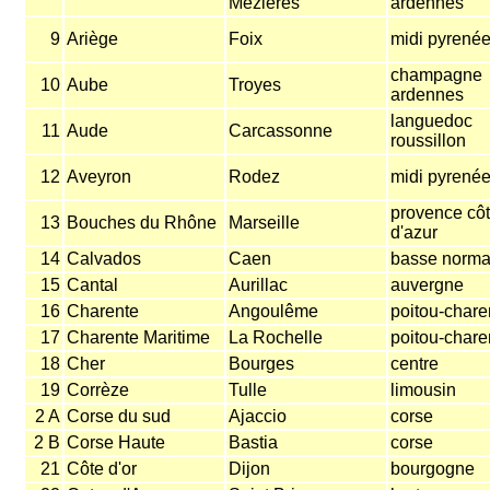
Mézières
ardennes
9
Ariège
Foix
midi pyrené
champagne
10
Aube
Troyes
ardennes
languedoc
11
Aude
Carcassonne
roussillon
12
Aveyron
Rodez
midi pyrené
provence cô
13
Bouches du Rhône
Marseille
d'azur
14
Calvados
Caen
basse norma
15
Cantal
Aurillac
auvergne
16
Charente
Angoulême
poitou-chare
17
Charente Maritime
La Rochelle
poitou-chare
18
Cher
Bourges
centre
19
Corrèze
Tulle
limousin
2 A
Corse du sud
Ajaccio
corse
2 B
Corse Haute
Bastia
corse
21
Côte d'or
Dijon
bourgogne