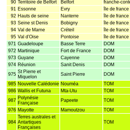
90
Territoire de Belfort
Belfort
franche-cont
91
Essonne
Evry
île de france
92
Hauts de seine
Nanterre
île de france
93
Seine st Denis
Bobigny
île de france
94
Val de Marne
Créteil
île de france
95
Val d'Oise
Pontoise
île de france
971
Guadeloupe
Basse Terre
DOM
972
Martinique
Fort de France
DOM
973
Guyane
Cayenne
DOM
974
Réunion
Sanit Denis
DOM
St Pierre et
975
Saint Pierre
DOM
Miquelon
985
Nouvelle Calédonie
Nouméa
TOM
986
Wallis et Futuna
Mta-Utu
TOM
Polynésie
987
Papeete
TOM
Française
976
Mayotte
Mamoutzou
TOM
Terres australes et
984
Antartiques
TOM
Françaises