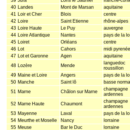
39
Jura
Lons le Saunier
franche-cont
40
Landes
Mont de Marsan
aquitaine
41
Loir et Cher
Blois
centre
42
Loire
Saint Etienne
rhône-alpes
43
Loire Haute
Le Puy
auvergne
44
Loire Atlantique
Nantes
pays de la lo
45
Loiret
Orléans
centre
46
Lot
Cahors
midi pyrené
47
Lot et Garonne
Agen
aquitaine
languedoc
48
Lozère
Mende
roussillon
49
Maine et Loire
Angers
pays de la lo
50
Manche
Saint lô
basse norma
champagne
51
Marne
Châlon sur Marne
ardennes
champagne
52
Marne Haute
Chaumont
ardennes
53
Mayenne
Laval
pays de la lo
54
Meurthe et Moselle
Nancy
lorraine
55
Meuse
Bar le Duc
lorraine