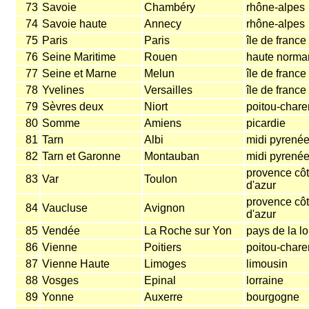
73
Savoie
Chambéry
rhône-alpes
74
Savoie haute
Annecy
rhône-alpes
75
Paris
Paris
île de france
76
Seine Maritime
Rouen
haute norma
77
Seine et Marne
Melun
île de france
78
Yvelines
Versailles
île de france
79
Sèvres deux
Niort
poitou-chare
80
Somme
Amiens
picardie
81
Tarn
Albi
midi pyrené
82
Tarn et Garonne
Montauban
midi pyrené
provence cô
83
Var
Toulon
d'azur
provence cô
84
Vaucluse
Avignon
d'azur
85
Vendée
La Roche
sur Yon
pays de la lo
86
Vienne
Poitiers
poitou-chare
87
Vienne Haute
Limoges
limousin
88
Vosges
Epinal
lorraine
89
Yonne
Auxerre
bourgogne