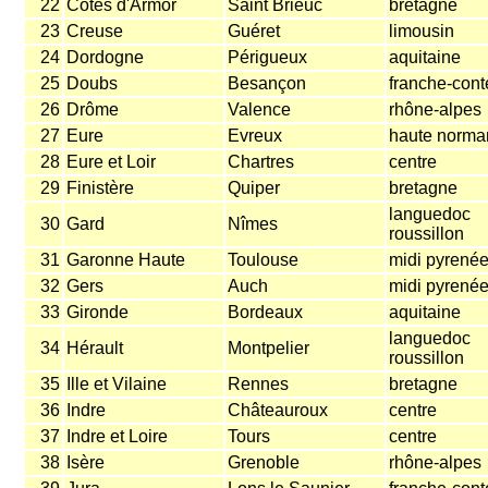
22
Cotes d'Armor
Saint Brieuc
bretagne
23
Creuse
Guéret
limousin
24
Dordogne
Périgueux
aquitaine
25
Doubs
Besançon
franche-cont
26
Drôme
Valence
rhône-alpes
27
Eure
Evreux
haute norma
28
Eure et Loir
Chartres
centre
29
Finistère
Quiper
bretagne
languedoc
30
Gard
Nîmes
roussillon
31
Garonne Haute
Toulouse
midi pyrené
32
Gers
Auch
midi pyrené
33
Gironde
Bordeaux
aquitaine
languedoc
34
Hérault
Montpelier
roussillon
35
Ille et Vilaine
Rennes
bretagne
36
Indre
Châteauroux
centre
37
Indre et Loire
Tours
centre
38
Isère
Grenoble
rhône-alpes