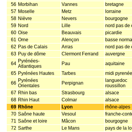
56
Morbihan
Vannes
bretagne
57
Moselle
Metz
lorraine
58
Nièvre
Nevers
bourgogne
59
Nord
Lille
nord pas de 
60
Oise
Beauvais
picardie
61
Orne
Alençon
basse norma
62
Pas de Calais
Arras
nord pas de 
63
Puy de dôme
Clermont Ferrand
auvergne
Pyrénées-
64
Pau
aquitaine
Atlantiques
65
Pyrénées Hautes
Tarbes
midi pyrené
Pyrénées
languedoc
66
Perpignan
Orientales
roussillon
67
Rhin bas
Strasbourg
alsace
68
Rhin Haut
Colmar
alsace
69
Rhône
Lyon
rhône-alpes
70
Saône haute
Vesoul
franche-cont
71
Saône et loire
Mâcon
bourgogne
72
Sarthe
Le Mans
pays de la lo