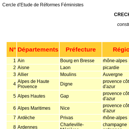
Cercle d'Etude de Réformes Féministes
CREC
constr
N°
Départements
Préfecture
Régi
1
Ain
Bourg en Bresse
rhône-alpes
2
Aisne
Laon
picardie
3
Allier
Moulins
Auvergne
Alpes de Haute
provence cô
4
Digne
Provence
d'azur
provence cô
5
Alpes Hautes
Gap
d'azur
provence cô
6
Alpes Maritimes
Nice
d'azur
7
Ardèche
Privas
rhône-alpes
Charleville-
champagne
8
Ardennes