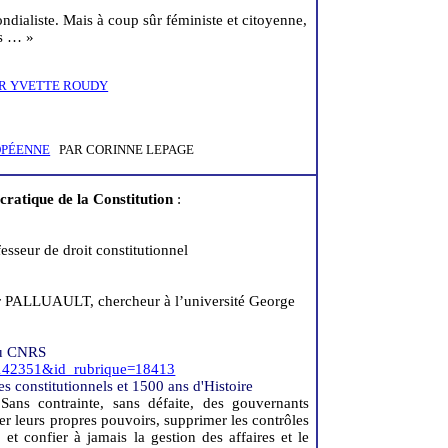
ndialiste
. Mais à coup sûr féministe et citoyenne,
s … »
R YVETTE ROUDY
OPÉENNE
PAR CORINNE LEPAGE
ocratique de
la Constitution
:
fesseur de droit constitutionnel
r PALLUAULT, chercheur à l’université George
au CNRS
e=142351&id_rubrique=18413
 constitutionnels et 1500 ans d'Histoire
Sans contrainte, sans défaite, des gouvernants
er leurs propres pouvoirs, supprimer les contrôles
 et confier à jamais la gestion des affaires et le