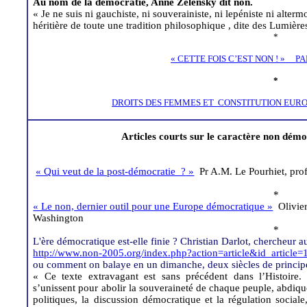
Au nom de la démocratie, Anne
Zélensky
dit non.
« Je ne suis ni gauchiste, ni souverainiste, ni lepéniste ni
altermo
héritière de toute une tradition
philosophique ,
dite des Lumière
*
« CETTE FOIS C’EST NON ! »
PA
*
DROITS DES FEMMES ET CONSTITUTION EUR
Articles courts sur le caractère non dém
« Qui veut de la post-
démocratie ?
»
Pr
A.M. Le
Pourhiet
, pro
*
« Le non, dernier outil pour une Europe démocratique »
Olivie
Washington
*
L'ère démocratique est-elle finie ? Christian
Darlot
, chercheur 
http://www.non-2005.org/index.php?action=article&id_articl
ou comment on balaye en un dimanche, deux siècles de principes
« Ce texte extravagant est sans précédent dans l’Histoire. 
s’unissent pour abolir la souveraineté de chaque peuple, abdiqu
politiques, la discussion démocratique et la régulation sociale,