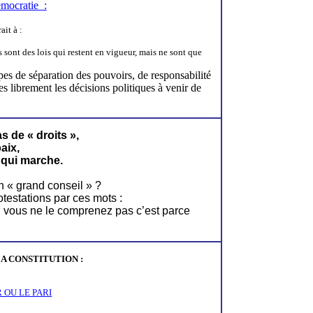
émocratie
:
it à :
 sont des lois qui restent en vigueur, mais ne sont que
s de séparation des pouvoirs, de responsabilité
ses librement les décisions politiques à venir de
s de « droits »,
paix,
 qui marche.
 « grand conseil » ?
testations par ces mots :
i vous ne le comprenez pas c’est parce
A CONSTITUTION
:
 OU LE PARI