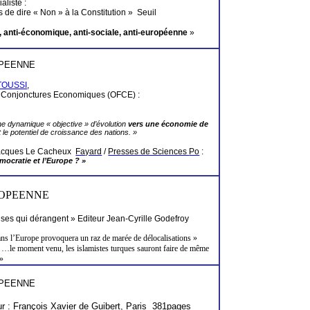
liste :
s de dire « Non » à
la Constitution
»
Seuil
, anti-économique, anti-sociale, anti-européenne
»
OPEENNE
ITOUSSI
,
es Conjonctures Economiques (OFCE) :
ne dynamique « objective » d’évolution
vers une économie de
t le potentiel de croissance des nations. »
Jacques Le
Cacheux
Fayard
/
Presses de Sciences
Po
:
mocratie et l’Europe ? »
ROPEENNE
ses qui dérangent » Editeur
Jean-Cyrille
Godefroy
ns l’Europe provoquera un raz de marée de délocalisations »
 …le moment venu, les islamistes turques sauront faire de même
 »
OPEENNE
r : François Xavier de Guibert, Paris 381pages