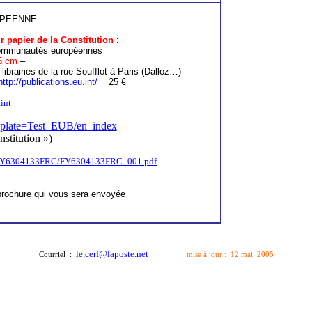
OPEENNE
ur papier de
la Constitution
:
s Communautés européennes
5 cm
–
ibrairies de la rue Soufflot à Paris (Dalloz…)
http://publications.eu.int/
25 €
int
emplate=Test_EUB/en_index
nstitution »)
F/FY6304133FRC/FY6304133FRC_001.pdf
brochure qui vous sera envoyée
le.cerf@laposte.net
Courriel :
mise à jour : 12 mai 2005