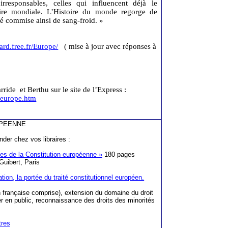
responsables, celles qui influencent déjà le
aire mondiale. L’Histoire du monde regorge de
été commise ainsi de sang-froid. »
ard.free.fr/Europe/
( mise
à jour avec réponses à
rride
et
Berthu
sur le site de l’Express :
eoeurope.htm
OPEENNE
er chez vos libraires :
de la Constitution européenne »
180 pages
Guibert, Paris
ation, la portée du traité constitutionnel européen.
n française comprise), extension du domaine du droit
er en public, reconnaissance des droits des minorités
tres