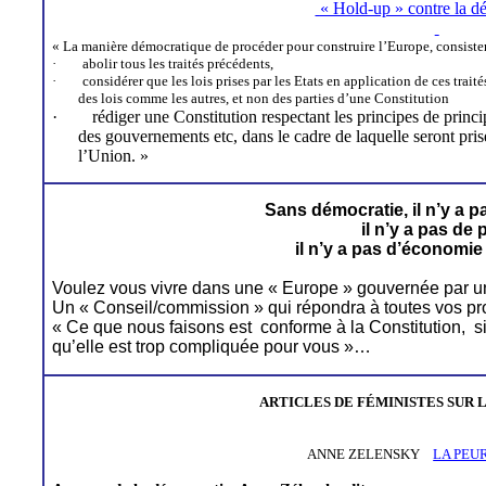
« Hold-up » contre la d
« La manière démocratique de procéder pour construire l’Europe, consistera
·
abolir tous les traités précédents,
·
considérer que les lois prises par les Etats en application de ces traités
des lois comme les autres, et non des parties d’une Constitution
·
rédiger une Constitution respectant les principes de principe
des gouvernements
etc
, dans le cadre de laquelle seront pri
l’Union. »
Sans démocratie, il n’y a pa
il n’y a pas de 
il n’y a pas d’économie
Voulez vous vivre dans une « Europe » gouvernée par un
Un « Conseil/commission » qui répondra à toutes vos pro
« Ce que nous faisons est
conforme à
la Constitution
,
s
qu’elle est trop compliquée pour vous »…
ARTICLES DE FÉMINISTES SUR
L
ANNE ZELENSKY
LA PEUR