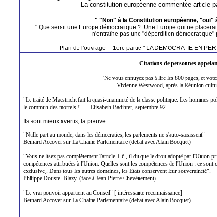
La constitution européenne commentée article pa
" "Non" à
la Constitution
européenne, "oui" 
" Que serait une Europe démocratique ? Une Europe qui ne placerait 
n'entraîne pas une "déperdition démocratique" p
Plan de l'ouvrage :
1ere partie "
LA DEMOCRATIE EN
PER
Citations de personnes appelant
'Ne vous ennuyez pas à lire les 800 pages, et votez 
Vivienne
Westwood
, après
la Réunion
cultu
"Le traité de Maëstricht fait la quasi-unanimité de la classe politique. Les hommes 
le commun des mortels !"
Elisabeth Badinter, septembre 92
Ils sont mieux avertis, la preuve :
"Nulle part au monde, dans les démocraties, les parlements ne s'
auto-saisissent
"
Bernard
Accoyer
sur
La
Chaine
Parlementaire
(débat avec Alain Bocquet)
"Vous ne lisez pas complètement l'article 1-6 , il dit que le droit adopté par l'Union p
compétences attribuées à l'Union. Quelles sont les compétences de l'Union : ce sont
exclusive]. Dans tous les autres domaines, les Etats conservent leur souveraineté".
Philippe
Douste
-
Blazy
(face à Jean-Pierre Chevènement)
"Le vrai pouvoir appartient au Conseil"
[ intéressante
reconnaissance]
Bernard
Accoyer
sur
La
Chaine
Parlementaire
(
debat
avec Alain Bocquet)