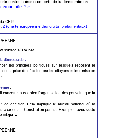
lerte contre le risque de perte de la démocratie en
t-démocratie ? »
 du CERF :
et
2 (charte européenne des droits fondamentaux)
OPEENNE
ww.nonsocialiste.net
 la démocratie
:
cer les principes politiques sur lesquels reposent le
ser la prise de décision par les citoyens et leur mise en
. »
éenne
:
…
Il concerne aussi bien l'organisation des pouvoirs que
la
 de décision. Cela implique le niveau national où la
rme à ce que
la Constitution
permet
.
Exemple :
avec cette
illégal. »
OPEENNE