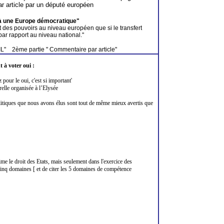
r article par un député européen
à une Europe démocratique"
des pouvoirs au niveau européen que si le transfert
ar rapport au niveau national."
IL"
2ème partie " Commentaire par article"
 à voter oui :
pour le oui, c'est si important'
relle organisée à l’Elysée
politiques que nous avons élus sont tout de même mieux avertis que
rime le droit des Etats, mais seulement dans l'exercice des
 cinq domaines
[ et
de citer les 5 domaines de compétence