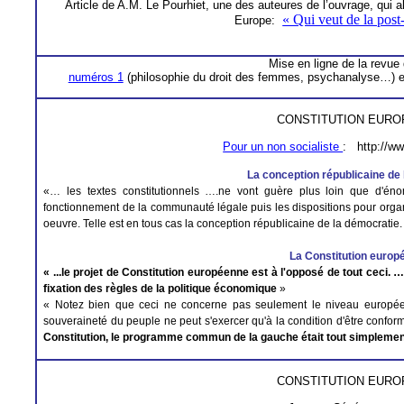
Article de A.M. Le
Pourhiet
, une des
auteures
de l’ouvrage, qui a
« Qui veut de la pos
Europe
:
Mise en ligne de la revue
numéros 1
(philosophie du droit des femmes, psychanalyse…) 
CONSTITUTION EUR
Pour un non socialiste
:
http://w
L
a conception républicaine de
«…
les textes constitutionnels
….
ne vont guère plus loin que d'énon
fonctionnement de la communauté légale puis les dispositions pour organi
oeuvre. Telle est en tous cas la conception républicaine de la démocratie
La Constitution
europ
« ...le projet de Constitution européenne est à l'opposé de tout ceci.
fixation des règles de la politique économique
»
« Notez bien que ceci ne concerne pas seulement le niveau européen
souveraineté du peuple ne peut s'exercer qu'à la condition d'être confo
Constitution, le programme commun de la gauche était tout simplement 
CONSTITUTION EUR