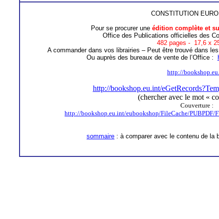
CONSTITUTION EUR
Pour se procurer une
édition complète et s
Office des Publications officielles de
482 pages -
17,6 x 2
A commander dans vos librairies – Peut être trouvé dans les l
Ou auprès des bureaux de vente de l’Office
:
http://bookshop.eu.
http://bookshop.eu.int/eGetRecords?T
(chercher avec le mot « co
Couverture :
http://bookshop.eu.int/eubookshop/FileCache/PUBPD
sommaire
: à comparer avec le contenu de la 