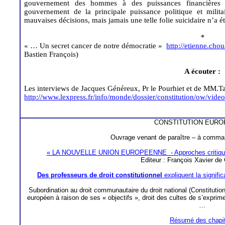
gouvernement des hommes à des puissances financières ir
gouvernement de la principale puissance politique et milit
mauvaises décisions, mais jamais une telle folie suicidaire n’a 
*
« … Un secret cancer de notre démocratie »
http://etienne.chou
Bastien François)
A écouter :
Les interviews de Jacques Généreux,
Pr
le
Pourhiet
et de
MM.Ta
http://www.lexpress.fr/info/monde/dossier/constitution/ow/vid
CONSTITUTION EUR
Ouvrage venant de paraître – à command
« LA NOUVELLE UNION EUROPEENNE - Approches critiques 
Editeur : François Xavier de 
Des professeurs de droit constitutionnel
expliquent la signific
Subordination au droit communautaire du droit national (Constitutio
européen à raison de ses « objectifs », droit des cultes de s’exprim
…
Résumé des chapi