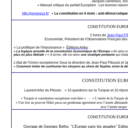
Jacques Généreux, socia
« Manuel critique du parfait Européen : Les bonnes raison
http://genereux.fr/
«
La constitution en 4 mots : anti-démocratique
CONSTITUTION EUR
2 livres
de
Jean-Paul F
Economiste, Président de l'Observatoire Français d
« La politique de l'impuissance »
Éditions
Arléa
:
« La logique actuelle de la constitution économique de l’Europe
crée ainsi u
plus en plus libérale
» « A terme, elle est donc
une stratégie perdante
qui rédui
L’état de l'Union européenne
Sous la direction de Jean-Paul Fitoussi et 
« Comment éviter de confronter les citoyens au choix de Sophie, entre la dé
CONSTITUTION EU
Laurent
Artur
du Plessis
:
«
10 questions sur
la Turquie
et 10 répon
« Turquie et constitution européenne sont liées »
-
« L’entrée de
la Turquie
da
« Une fois au pouvoir Hitler passa un gentleman agreement avec l’armée allemande
avec l’armée turque
CONSTITUTION EUR
Ouvrage de Georges
Bethu
"L'Europe sans les peuples" Editeu