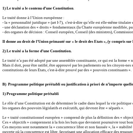
1) Le traité a le contenu d’une Constitution
.
Le traité donne à l’Union européenne :
- la « personnalité juridique » (art I-7), c'est-à-dire qu’elle est elle-même titulaire 
- une déclaration des « droits » fondamentaux (la Charte européenne modifiée, parti
- des organes de décision : Conseil européen, Conseil (des ministres), Commission
Il donne au droit de l’Union primauté sur « le droit des Etats », (y compris sur l
2) Le traité a la forme d’une Constitution.
Le traité n’a pas été adopté par une assemblée constituante, ce qui est la forme « n
Mais il doit, pour être ratifié, être approuvé par les parlements ou les citoyen-nes
constitutions de leurs Etats, c'est-à-dire prouvé par des « pouvoirs constituants ».
B) Programme politique préétabli ou justification à priori de n’importe quelle
1) Programme politique préétabli
Le rôle d’une Constitution est de déterminer le cadre dans lequel la vie politique 
les organes des pouvoirs législatifs et exécutifs, qui devront être « séparés ».
Le « traité constitutionnel européen » comprend de plus la définition des « object
Ces « objectifs » comprennent à la fois les buts que devraient poursuivre tout bon
Ces moyens sont notamment la « concurrence libre et non faussée », la « stabilité
ouverte où la concurrence est libre, favorisant une allocation efficace des ressourc