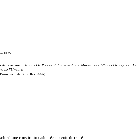
tures ».
n de nouveaux acteurs tel le Président du Conseil et le Ministre des Affaires Etrangères…Le
roit de l’Union »
’université de Bruxelles, 2005)
parler d’une constitution adoptée par voie de traité.