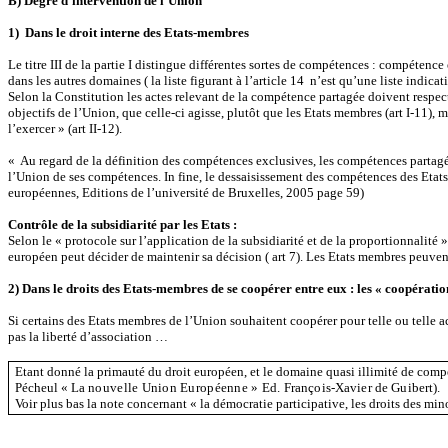
B) Degré d’intervention de l’Union
1) Dans le droit interne des Etats-membres
Le titre III de la partie I distingue différentes sortes de compétences : compéte
dans les autres domaines ( la liste figurant à l’article 14 n’est qu’une liste indica
Selon la Constitution les actes relevant de la compétence partagée doivent respecter
objectifs de l’Union, que celle-ci agisse, plutôt que les Etats membres (art I-11),
l’exercer » (art II-12).
« Au regard de la définition des compétences exclusives, les compétences partagée
l’Union de ses compétences. In fine, le dessaisissement des compétences des Etat
européennes, Editions de l’université de Bruxelles, 2005 page 59)
Contrôle de la subsidiarité par les Etats :
Selon le « protocole sur l’application de la subsidiarité et de la proportionnalité »
européen peut décider de maintenir sa décision ( art 7). Les Etats membres peuvent
2) Dans le droits des Etats-membres de se coopérer entre eux : les « coopératio
Si certains des Etats membres de l’Union souhaitent coopérer pour telle ou telle ac
pas la liberté d’association …
Etant donné la primauté du droit européen, et le domaine quasi illimité de c
Pécheul « L
a nouvelle Union Européenne » Ed.
François-Xavier de Guibert).
Voir plus bas la note concernant « la démocratie participative, les droits des minor