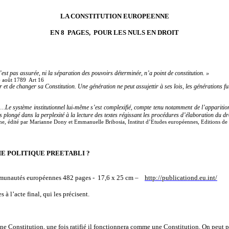
LA CONSTITUTION EUROPEENNE
EN 8 PAGES, POUR LES NULS EN DROIT
’est pas assurée, ni la séparation des pouvoirs déterminée, n’a point de constitution. »
6 août 1789 Art 16
 et de changer sa Constitution. Une génération ne peut assujettir à ses lois, les générations fu
é…Le système institutionnel lui-même s’est complexifié, compte tenu notamment de l’apparitio
s plongé dans la perplexité à la lecture des textes régissant les procédures d’élaboration du d
e, édité par Marianne Dony et Emmanuelle Bribosia, Institut d’Etudes européennes, Editions de l
… OU PROGRAMME POLITIQUE PREETABLI ?
 Communautés européennes 482 pages - 17,6 x 25 cm –
http://publicationd.eu.int/
 à l’acte final, qui les précisent.
’une Constitution, une fois ratifié il fonctionnera comme une Constitution. On peut 