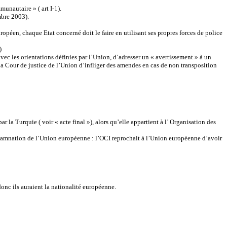
unautaire » ( art I-1).
mbre 2003).
uropéen, chaque Etat concerné doit le faire en utilisant ses propres forces de police
)
c les orientations définies par l’Union, d’adresser un « avertissement » à un
 la Cour de justice de l’Union d’infliger des amendes en cas de non transposition
r la Turquie ( voir « acte final »), alors qu’elle appartient à l’ Organisation des
ndamnation de l’Union européenne : l’OCI reprochait à l’Union européenne d’avoir
donc ils auraient la nationalité européenne.