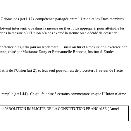
s 7 domaines (art I-17), compétence partagée entre l’Union et les Etats-membres
doivent intervenir que dans la mesure où il est plus approprié, pour atteindre les
e dans la mesure où l’Union n’a pas exercé la sienne ou a décidé de cesser de
ompétence d’agir du jour au lendemain … mais au fur et à mesure de l’exercice par
éenne, édité par Marianne Dony et Emmanuelle Bribosia, Institut d’Etudes
ifs de l’Union (art 2), et leur seul pouvoir est de protester : l’auteur de l’acte
à remplir (art I-44). Ce qui fait dire à certains commentateurs que l’Union n’aime
istes parlent d’ABOLITION IMPLICITE DE LA CONSTITUTION FRANCAISE ( Armel