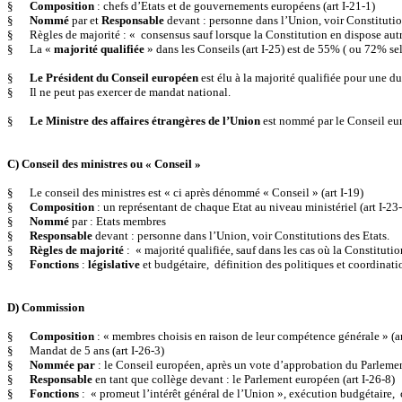
§
Composition
: chefs d’Etats et de gouvernements européens (art I-21-1)
§
Nommé
par et
Responsable
devant : personne dans l’Union, voir Constitutio
§
Règles de majorité : « consensus sauf lorsque la Constitution en dispose autr
§
La «
majorité qualifiée
» dans les Conseils (art I-25) est de 55% ( ou 72% s
§
Le Président du Conseil européen
est élu à la majorité qualifiée pour une du
§
Il ne peut pas exercer de mandat national.
§
Le Ministre des affaires étrangères de l’Union
est nommé par le Conseil eur
C) Conseil des ministres ou « Conseil »
§
Le conseil des ministres est « ci après dénommé « Conseil » (art I-19)
§
Composition
: un représentant de chaque Etat au niveau ministériel (art I-23
§
Nommé
par : Etats membres
§
Responsable
devant : personne dans l’Union, voir Constitutions des Etats.
§
Règles de majorité
: « majorité qualifiée, sauf dans les cas où la Constitutio
§
Fonctions
:
législative
et budgétaire, définition des politiques et coordinatio
D) Commission
§
Composition
: « membres choisis en raison de leur compétence générale » (a
§
Mandat de 5 ans (art I-26-3)
§
Nommée par
: le Conseil européen, après un vote d’approbation du Parlemen
§
Responsable
en tant que collège devant : le Parlement européen (art I-26-8)
§
Fonctions
: « promeut l’intérêt général de l’Union », exécution budgétaire, 