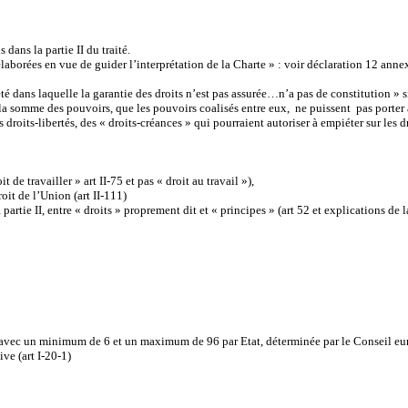
dans la partie II du traité.
 élaborées en vue de guider l’interprétation de la Charte » : voir déclaration 12 annex
é dans laquelle la garantie des droits n’est pas assurée…n’a pas de constitution » si
e la somme des pouvoirs, que les pouvoirs coalisés entre eux, ne puissent pas port
es droits-libertés, des « droits-créances » qui pourraient autoriser à empiéter sur les
 de travailler » art II-75 et pas « droit au travail »),
oit de l’Union (art II-111)
a partie II, entre « droits » proprement dit et « principes » (art 52 et explications de
vec un minimum de 6 et un maximum de 96 par Etat, déterminée par le Conseil euro
ive (art I-20-1)