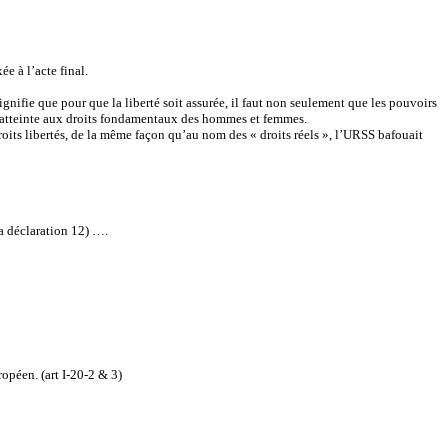
ée à l’acte final.
gnifie que pour que la liberté soit assurée, il faut non seulement que les pouvoirs
er atteinte aux droits fondamentaux des hommes et femmes.
 droits libertés, de la même façon qu’au nom des « droits réels », l’URSS bafouait
 la déclaration 12) ….
péen. (art I-20-2 & 3)