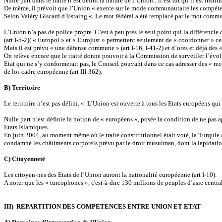
Nulle part dans le traité n’est défini la nature de l’Union : il est dit qu’il est instit
De même, il prévoit que l’Union « exerce sur le mode communautaire les compétence
Selon Valéry Giscard d’Estaing « Le mot fédéral a été remplacé par le mot comm
L’Union n’a pas de police propre. C’est à peu près le seul point qui la différencie 
(art I-5-2)( « Europol » et « Eurojust » permettent seulement de « coordonner » ces
Mais il est prévu « une défense commune » (art I-16, I-41-2) et d’ores et déjà des 
On relève encore que le traité donne pouvoir à la Commission de surveiller l’évo
Etat qui ne s’y conformerait pas, le Conseil pouvant dans ce cas adresser des « re
de loi-cadre européenne (art III-362).
B) Territoire
Le territoire n’est pas défini. « L’Union est ouverte à tous les Etats européens qui 
Nulle part n’est définie la notion de « européens », posée la condition de ne pas app
Etats Islamiques.
En juin 2004, au moment même où le traité constitutionnel était voté, la Turqui
condamné les châtiments corporels prévu par le droit musulman, dont la lapidatio
C) Citoyenneté
Les citoyen-nes des Etats de l’Union auront la nationalité européenne (art I-10).
A noter que les « turcophones », c'est-à-dire 130 millions de peuples d’asie centra
III) REPARTITION DES COMPETENCES ENTRE UNION ET ETAT