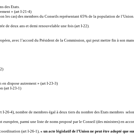
ns des Etats.
ement » (art I-21-4)
elon les cas) des membres du Conseils représentant 65% de la population de l’Union
rée de deux ans et demi renouvelable une fois (art I-22).
opéen, avec l’accord du Président de la Commission, qui peut mettre fin à son mand
-2)
n en dispose autrement » (art I-23-3)
n (art I-23-1)
rt I-26-4), nombre de membres égal à deux tiers du nombre des Etats membres selon u
t européen, parmi une liste de noms proposé par le Conseil (des ministres) en accor
coordination (art I-26-1),
« un acte législatif de l’Union ne peut être adopté que 