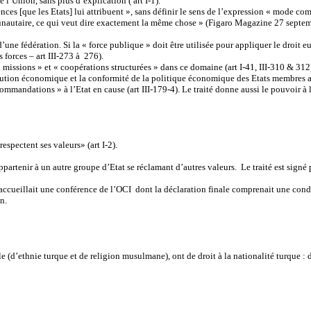
ué l’Union, sans plus d’explication ( art I-1).
s [que les Etats] lui attribuent », sans définir le sens de l’expression « mode comm
unautaire, ce qui veut dire exactement la même chose » (Figaro Magazine 27 septe
d’une fédération. Si la « force publique » doit être utilisée pour appliquer le droit e
 forces – art III-273 à 276).
« missions » et « coopérations structurées » dans ce domaine (art I-41, III-310 & 312
lution économique et la conformité de la politique économique des Etats membres ave
commandations » à l’Etat en cause (art III-179-4). Le traité donne aussi le pouvoir à
respectent ses valeurs» (art I-2).
artenir à un autre groupe d’Etat se réclamant d’autres valeurs. Le traité est signé pa
e accueillait une conférence de l’OCI dont la déclaration finale comprenait une co
n.
le (d’ethnie turque et de religion musulmane), ont de droit à la nationalité turque : 