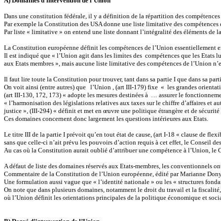
A) Domaines d’intervention de l’Union
Dans une constitution fédérale, il y a définition de la répartition des compétences e
Par exemple la Constitution des USA donne une liste limitative des compétences du C
Par liste « limitative » on entend une liste donnant l’intégralité des éléments de la
La Constitution européenne définit les compétences de l’Union essentiellement en 
Il est indiqué que « l’Union agit dans les limites des compétences que les Etats lu
aux Etats membres », mais aucune liste limitative des compétences de l’Union n’
Il faut lire toute la Constitution pour trouver, tant dans sa partie I que dans sa par
On voit ainsi (entre autres) que l’Union , (art III-179) fixe « les grandes orient
(art III-130, 172, 173) « adopte les mesures destinées à … assurer le fonctionnemen
« l’harmonisation des législations relatives aux taxes sur le chiffre d’affaires et a
justice », (III-294) « définit et met en œuvre une politique étrangère et de sécur
Ces domaines concernent donc largement les questions intérieures aux Etats.
Le titre III de la partie I prévoit qu’en tout état de cause, (art I-18 « clause de fle
sans que celle-ci n’ait prévu les pouvoirs d’action requis à cet effet, le Conseil 
Au cas où la Constitution aurait oublié d’attribuer une compétence à l’Union, le
A défaut de liste des domaines réservés aux Etats-membres, les conventionnels ont 
Commentaire de la Constitution de l’Union européenne, édité par Marianne Dony e
Une formulation aussi vague que « l’identité nationale » ou les « structures fond
On note que dans plusieurs domaines, notamment le droit du travail et la fiscalité, 
où l’Union définit les orientations principales de la politique économique et soci