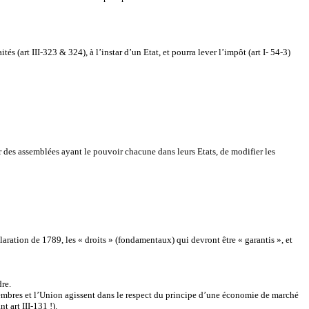
ités (art III-323 & 324), à l’instar d’un Etat, et pourra lever l’impôt (art I- 54-3)
par des assemblées ayant le pouvoir chacune dans leurs Etats, de modifier les
laration de 1789, les « droits » (fondamentaux) qui devront être « garantis », et
re.
 membres et l’Union agissent dans le respect du principe d’une économie de marché
 art III-131 !).