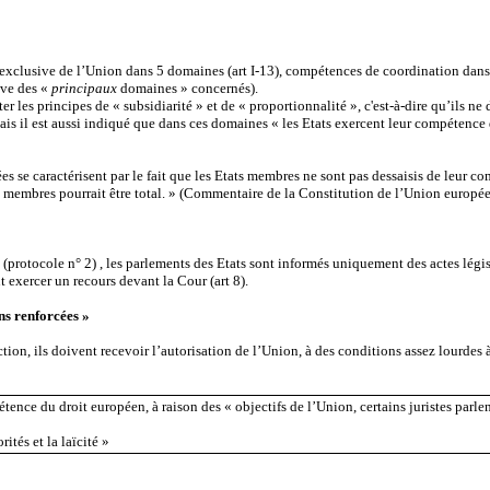
nce exclusive de l’Union dans 5 domaines (art I-13), compétences de coordination dan
tive des «
principaux
domaines » concernés).
 les principes de « subsidiarité » et de « proportionnalité », c'est-à-dire qu’ils ne 
 mais il est aussi indiqué que dans ces domaines « les Etats exercent leur compétenc
s se caractérisent par le fait que les Etats membres ne sont pas dessaisis de leur c
s membres pourrait être total. » (Commentaire de la Constitution de l’Union europ
 (protocole n° 2) , les parlements des Etats sont informés uniquement des actes législat
 exercer un recours devant la Cour (art 8).
ns renforcées »
tion, ils doivent recevoir l’autorisation de l’Union, à des conditions assez lourdes 
ompétence du droit européen, à raison des « objectifs de l’Union, certains jur
ités et la laïcité »