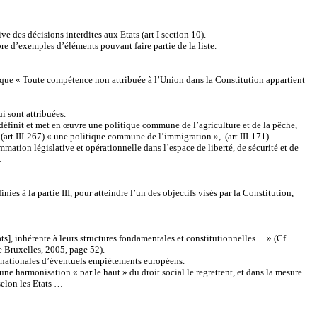
e des décisions interdites aux Etats (art I section 10).
mbre d’exemples d’éléments pouvant faire partie de la liste.
 et que « Toute compétence non attribuée à l’Union dans la Constitution appartient
ui sont attribuées.
« définit et met en œuvre une politique commune de l’agriculture et de la pêche,
, (art III-267) « une politique commune de l’immigration », (art III-171)
rammation législative et opérationnelle dans l’espace de liberté, de sécurité et de
…
inies à la partie III, pour atteindre l’un des objectifs visés par la Constitution,
ts], inhérente à leurs structures fondamentales et constitutionnelles… » (Cf
 Bruxelles, 2005, page 52).
ns nationales d’éventuels empiètements européens.
’une harmonisation « par le haut » du droit social le regrettent, et dans la mesure
selon les Etats …