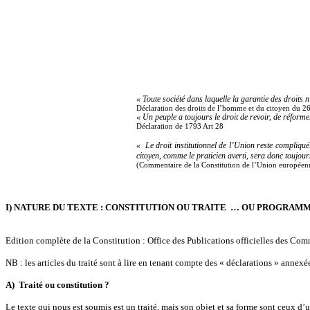
« Toute société dans laquelle la garantie des droits n
Déclaration des droits de l’homme et du citoyen du 2
« Un peuple a toujours le droit de revoir, de réformer
Déclaration de 1793 Art 28
« Le droit institutionnel de l’Union reste compliqu
citoyen, comme le praticien averti, sera donc toujour
(Commentaire de la Constitution de l’Union européenn
I) NATURE DU TEXTE : CONSTITUTION OU TRAITE 
Edition complète de la Constitution : Office des Publications officielles des
NB : les articles du traité sont à lire en tenant compte des « déclarations » annexées
A) Traité ou constitution ?
Le texte qui nous est soumis est un traité, mais son objet et sa forme sont ceux d