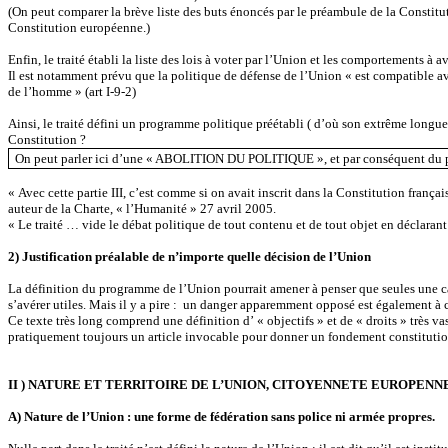
(On peut comparer la brève liste des buts énoncés par le préambule de la Constituti
Constitution européenne.)
Enfin, le traité établi la liste des lois à voter par l’Union et les comportements à av
Il est notamment prévu que la politique de défense de l’Union « est compatible ave
de l’homme » (art I-9-2)
Ainsi, le traité défini un programme politique préétabli ( d’où son extrême longueu
Constitution ?
On peut parler ici d’une « ABOLITION DU POLITIQUE », et par conséquent du pr
«
Avec cette partie III, c’est comme si on avait inscrit dans la Constitution frança
auteur de la Charte, « l’Humanité » 27 avril 2005.
« Le traité … vide le débat politique de tout contenu et de tout objet en décla
2) Justification préalable de n’importe quelle décision de l’Union
La définition du programme de l’Union pourrait amener à penser que seules une cat
s’avérer utiles. Mais il y a pire : un danger apparemment opposé est également à 
Ce texte très long comprend une définition d’ « objectifs » et de « droits » très vas
pratiquement toujours un article invocable pour donner un fondement constitutionn
II ) NATURE ET TERRITOIRE DE L’UNION, CITOYENNETE EUROPENN
A) Nature de l’Union : une forme de fédération sans police ni armée propres.