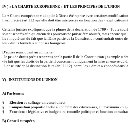
IV ) « LA CHARTE EUROPEENNE » ET LES PRINCIPES DE L’UNION
La « Charte européenne » adoptée à Nice a été reprise avec certaines modifications 
Il est précisé (art 112) qu’elle doit être interprétée en fonction des « explications
Certains juristes expliquent que la phrase de la déclaration de 1789 « Toute sociét
soient séparés afin qu’aucun des pouvoirs ne puisse être abusifs, mais encore qu
Ils s’inquiètent du fait que la IIème partie de la Constitution contiendrait outre d
les « droits formels » supposés bourgeois.
D’autres remarquent au contraire :
- le peu de droits précis reconnus par la partie II de la Constitution ( exemple « droit
- le fait que les droits de la partie II concernent uniquement la mise en œuvre du dr
- l’obscurité de la distinction faite (art II-112) parmi les « droits » énoncés dans l
V) INSTITUTIONS DE L’UNION
A) Parlement
§
Election
au suffrage universel direct.
§
Composition
proportionnelle au nombre des citoyen-nes, au maximum 750, a
§
Fonctions
: législative et budgétaire, contrôle politique et fonction consultat
B) Conseil européen