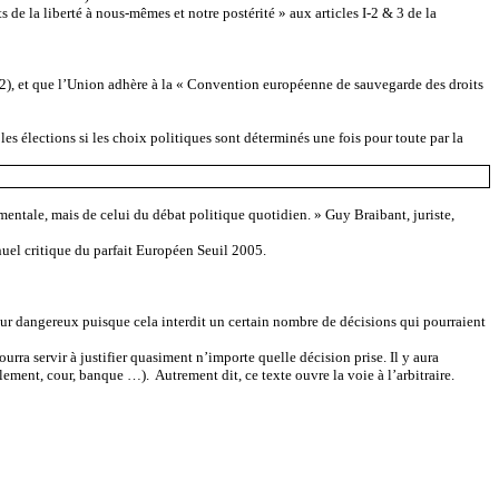
 de la liberté à nous-mêmes et notre postérité » aux articles I-2 & 3 de la
41-2), et que l’Union adhère à la « Convention européenne de sauvegarde des droits
es élections si les choix politiques sont déterminés une fois pour toute par la
damentale, mais de celui du débat politique quotidien. » Guy Braibant, juriste,
uel critique du parfait Européen Seuil 2005.
sur dangereux puisque cela interdit un certain nombre de décisions qui pourraient
ourra servir à justifier quasiment n’importe quelle décision prise. Il y aura
ment, cour, banque …). Autrement dit, ce texte ouvre la voie à l’arbitraire.