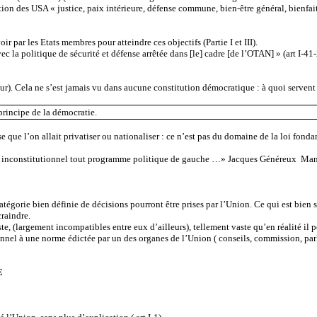
on des USA « justice, paix intérieure, défense commune, bien-être général, bienfaits
oir par les Etats membres pour atteindre ces objectifs (Partie I et III).
c la politique de sécurité et défense arrêtée dans [le] cadre [de l’OTAN] » (art I-
r). Cela ne s’est jamais vu dans aucune constitution démocratique : à quoi servent l
incipe de la démocratie.
ise que l’on allait privatiser ou nationaliser : ce n’est pas du domaine de la loi fon
rant inconstitutionnel tout programme politique de gauche …» Jacques Généreux Man
égorie bien définie de décisions pourront être prises par l’Union. Ce qui est bien 
craindre.
te, (largement incompatibles entre eux d’ailleurs), tellement vaste qu’en réalité il p
el à une norme édictée par un des organes de l’Union ( conseils, commission, parle
E