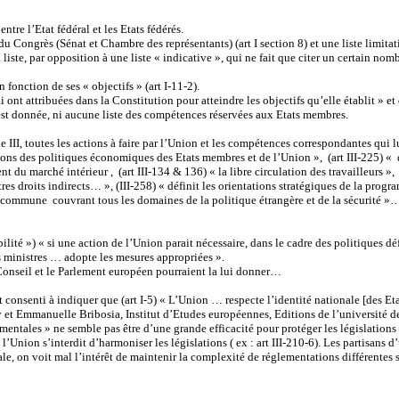
ntre l’Etat fédéral et les Etats fédérés.
ongrès (Sénat et Chambre des représentants) (art I section 8) et une liste limitativ
 liste, par opposition à une liste « indicative », qui ne fait que citer un certain no
fonction de ses « objectifs » (art I-11-2).
i ont attribuées dans la Constitution pour atteindre les objectifs qu’elle établit »
est donnée, ni aucune liste des compétences réservées aux Etats membres.
tie III, toutes les actions à faire par l’Union et les compétences correspondantes qui l
ations des politiques économiques des Etats membres et de l’Union », (art III-225) 
t du marché intérieur , (art III-134 & 136) « la libre circulation des travailleurs »
utres droits indirects… », (III-258) « définit les orientations stratégiques de la prog
ité commune couvrant tous les domaines de la politique étrangère et de la sécurité »
xibilité ») « si une action de l’Union parait nécessaire, dans le cadre des politiques déf
des ministres … adopte les mesures appropriées ».
 Conseil et le Parlement européen pourraient la lui donner…
consenti à indiquer que (art I-5) « L’Union … respecte l’identité nationale [des Eta
t Emmanuelle Bribosia, Institut d’Etudes européennes, Editions de l’université de
amentales » ne semble pas être d’une grande efficacité pour protéger les législatio
l’Union s’interdit d’harmoniser les législations ( ex : art III-210-6). Les partisans d
ale, on voit mal l’intérêt de maintenir la complexité de réglementations différentes 