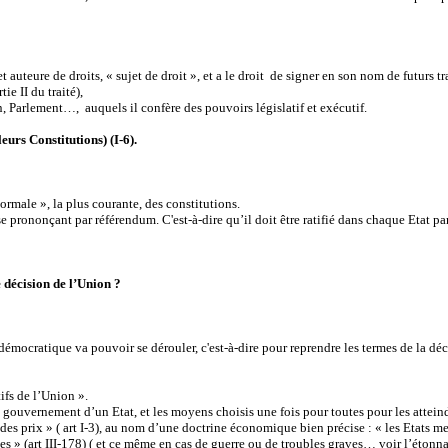
et auteure de droits, « sujet de droit », et a le droit de signer en son nom de futurs tra
e II du traité),
, Parlement…, auquels il confère des pouvoirs législatif et exécutif.
eurs Constitutions) (I-6).
ormale », la plus courante, des constitutions.
 se prononçant par référendum. C'est-à-dire qu’il doit être ratifié dans chaque Etat 
 décision de l’Union ?
démocratique va pouvoir se dérouler, c'est-à-dire pour reprendre les termes de la déc
ifs de l’Union ».
 gouvernement d’un Etat, et les moyens choisis une fois pour toutes pour les atteind
 des prix » ( art I-3), au nom d’une doctrine économique bien précise : « les Etats
es » (art III-178) ( et ce même en cas de guerre ou de troubles graves… voir l’étonnant