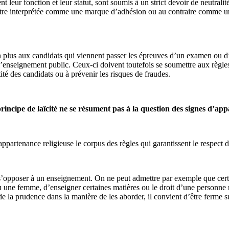
t leur fonction et leur statut, sont soumis à un strict devoir de neutralit
it être interprétée comme une marque d’adhésion ou au contraire comme un
on plus aux candidats qui viennent passer les épreuves d’un examen ou 
 l’enseignement public. Ceux-ci doivent toutefois se soumettre aux règle
ntité des candidats ou à prévenir les risques de fraudes.
principe de laïcité ne se résument pas à la question des signes d’ap
partenance religieuse le corpus des règles qui garantissent le respect du 
e s’opposer à un enseignement. On ne peut admettre par exemple que cert
u une femme, d’enseigner certaines matières ou le droit d’une personne n
ent de la prudence dans la manière de les aborder, il convient d’être ferme