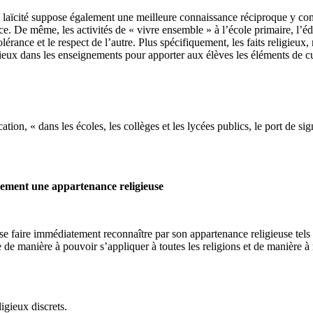
 la laïcité suppose également une meilleure connaissance réciproque y co
ce. De même, les activités de « vivre ensemble » à l’école primaire, l’éd
olérance et le respect de l’autre. Plus spécifiquement, les faits religie
au mieux dans les enseignements pour apporter aux élèves les éléments d
tion, « dans les écoles, les collèges et les lycées publics, le port de s
siblement une appartenance religieuse
à se faire immédiatement reconnaître par son appartenance religieuse tels
de manière à pouvoir s’appliquer à toutes les religions et de manière à
igieux discrets.