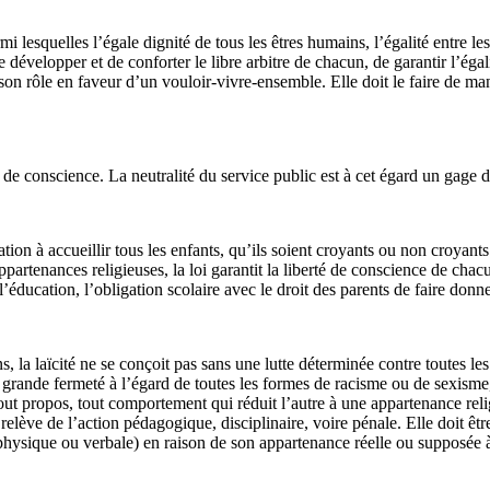
i lesquelles l’égale dignité de tous les êtres humains, l’égalité entre 
e développer et de conforter le libre arbitre de chacun, de garantir l’éga
son rôle en faveur d’un vouloir-vivre-ensemble. Elle doit le faire de ma
rté de conscience. La neutralité du service public est à cet égard un gage d
cation à accueillir tous les enfants, qu’ils soient croyants ou non croyant
partenances religieuses, la loi garantit la liberté de conscience de chacu
ucation, l’obligation scolaire avec le droit des parents de faire donner, 
s, la laïcité ne se conçoit pas sans une lutte déterminée contre toutes l
s grande fermeté à l’égard de toutes les formes de racisme ou de sexisme,
t propos, tout comportement qui réduit l’autre à une appartenance religi
relève de l’action pédagogique, disciplinaire, voire pénale. Elle doit êt
 physique ou verbale) en raison de son appartenance réelle ou supposée