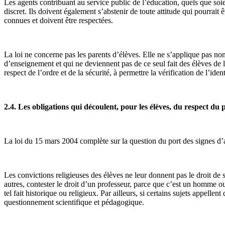
Les agents contribuant au service public de l’éducation, quels que soien
discret. Ils doivent également s’abstenir de toute attitude qui pourra
connues et doivent être respectées.
La loi ne concerne pas les parents d’élèves. Elle ne s’applique pas n
d’enseignement et qui ne deviennent pas de ce seul fait des élèves de
respect de l’ordre et de la sécurité, à permettre la vérification de l’ide
2.4. Les obligations qui découlent, pour les élèves, du respect du 
La loi du 15 mars 2004 complète sur la question du port des signes d’ap
Les convictions religieuses des élèves ne leur donnent pas le droit d
autres, contester le droit d’un professeur, parce que c’est un homme o
tel fait historique ou religieux. Par ailleurs, si certains sujets appell
questionnement scientifique et pédagogique.