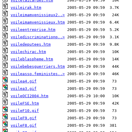
voilelaicardes.htm
voileirak.htm
voileimamvenissieux2..>
voileimamvenissieux.htm
voileentreprise.htm
voilediscriminationp..>
voiledeputees.htm
voilechirac.htm
voileblaspheme.htm
voilebebesguerriers.htm
voileasso.feministes..>
voilea4.gif
voilea3.gif
voileOCI2004.htm
voileFSE.htm
voileF10.gif
voileF9.gif
voileF8.gif