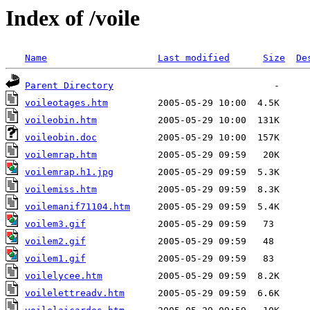
Index of /voile
Name
Last modified
Size
De
Parent Directory
voileotages.htm
voileobin.htm
voileobin.doc
voilemrap.htm
voilemrap.h1.jpg
voilemiss.htm
voilemanif71104.htm
voilem3.gif
voilem2.gif
voilem1.gif
voilelycee.htm
voilelettreadv.htm